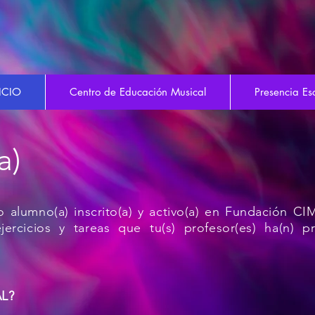
ICIO
Centro de Educación Musical
Presencia Es
a)
 alumno(a) inscrito(a) y activo(a) en Fundación C
jercicios y tareas que tu(s) profesor(es) ha(n) 
L?