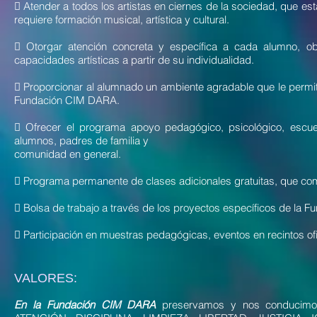
 Atender a todos los artistas en ciernes de la sociedad, que 
requiere formación musical, artística y cultural.
 Otorgar atención concreta y específica a cada alumno, o
capacidades artísticas a partir de su individualidad.
 Proporcionar al alumnado un ambiente agradable que le permita
Fundación CIM DARA.
 Ofrecer el programa apoyo pedagógico, psicológico, escuela 
alumnos, padres de familia y
comunidad en general.
 Programa permanente de clases adicionales gratuitas, que compl
 Bolsa de trabajo a través de los proyectos específicos de la
 Participación en muestras pedagógicas, eventos en recintos ofi
VALORES:
En la Fundación CIM DARA
preservamos y nos conducim