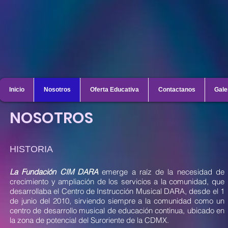
Inicio
Nosotros
Oferta Educativa
Contactanos
Gale
NOSOTROS
HISTORIA
La Fundación CIM DARA
emerge a raíz de la necesidad de
crecimiento y ampliación de los servicios a la comunidad, que
desarrollaba el Centro de Instrucción Musical DARA, desde el 1
de junio del 2010, sirviendo siempre a la comunidad como un
centro de desarrollo musical de educación continua, ubicado en
la zona de potencial del Suroriente de la CDMX.