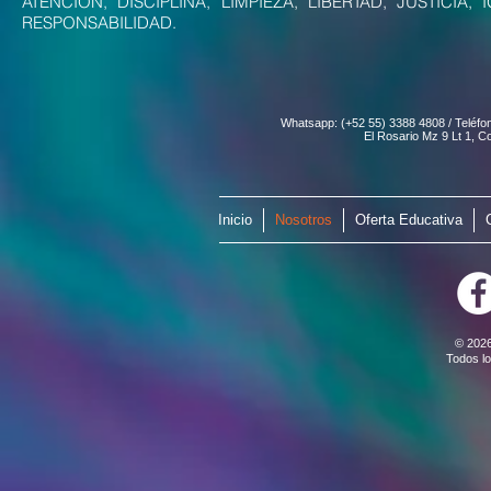
ATENCIÓN, DISCIPLINA, LIMPIEZA, LIBERTAD, JUSTICIA
RESPONSABILIDAD.
Whatsapp: (+52 55) 3388 4808 / Teléfo
El Rosario Mz 9 Lt 1, C
Inicio
Nosotros
Oferta Educativa
© 202
Todos l